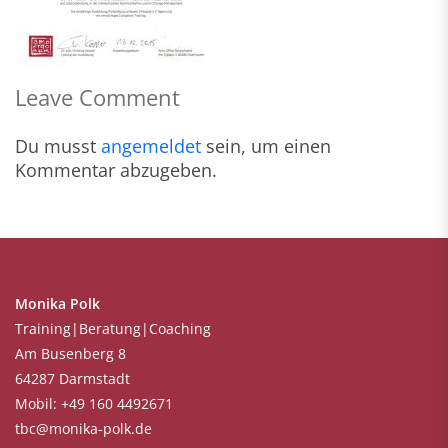
Leave Comment
Du musst
angemeldet
sein, um einen
Kommentar abzugeben.
Monika Polk
Training|Beratung|Coaching
Am Busenberg 8
64287 Darmstadt
Mobil: +49 160 4492671
tbc@monika-polk.de