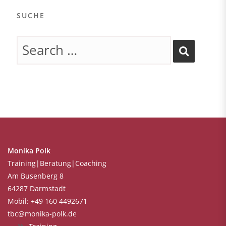
SUCHE
Monika Polk
Training|Beratung|Coaching
Am Busenberg 8
64287 Darmstadt
Mobil: +49 160 4492671
tbc@monika-polk.de